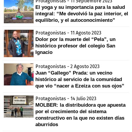
Protagonistas - 11 Septiembre 2023
El yoga y su importancia para la salud
integral: “Me devolvió la paz interior, el
equilibrio, y el autoconocimiento”
Protagonistas - 11 Agosto 2023
Dolor por la muerte del “Pela”, un
histórico profesor del colegio San
Ignacio
Protagonistas - 2 Agosto 2023
Juan “Gallego” Prada: un vecino
histórico al servicio de la comunidad
que vio “nacer a Ezeiza con sus ojos”
Protagonistas - 14 Julio 2023
MOLBER: la distribuidora que apuesta
por el crecimiento del sistema
constructivo en la que no existen días
aburridos