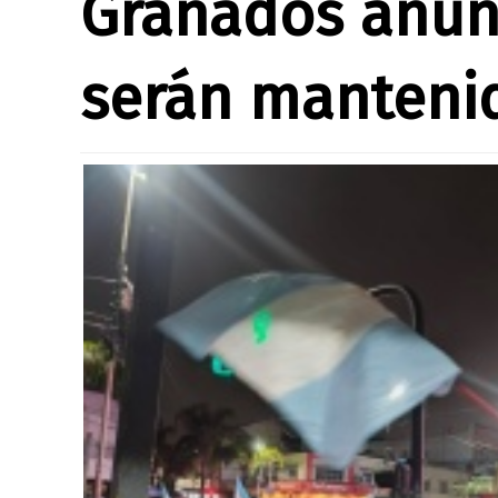
Granados anunc
serán mantenid