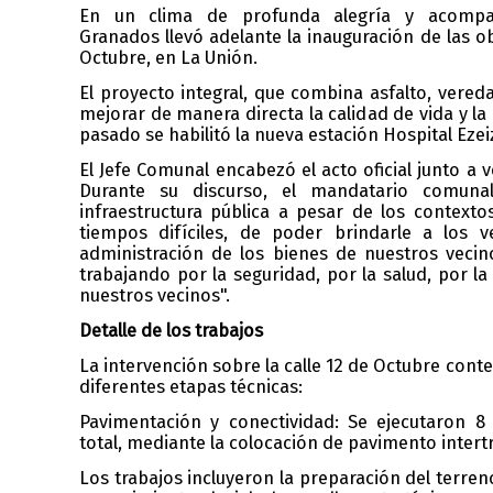
En un clima de profunda alegría y acompa
Granados
llevó adelante la inauguración de las o
Octubre, e
n
La Unión.
El proyecto integral, que combina asfalto, vered
mejorar de manera directa la calidad de vida y la 
pasado se habilitó la nueva estación Hospital Ezei
El
Jefe Comunal
encabezó el acto oficial junto a 
Durante su discurso, el mandatario comunal
infraestructura pública a pesar de los contexto
tiempos difíciles, de poder brindarle a los 
administración de los bienes de nuestros veci
trabajando por la seguridad, por la salud, por l
nuestros vecinos".
Detalle de l
os trabajos
La intervención sobre la calle 12 de Octubre con
diferentes etapas técnicas:
Pavimentación y
c
onectividad: Se ejecutaron 8
total
,
medi
ante la colocación de pavimento intertr
Los trabajos incluyeron la preparación del terre