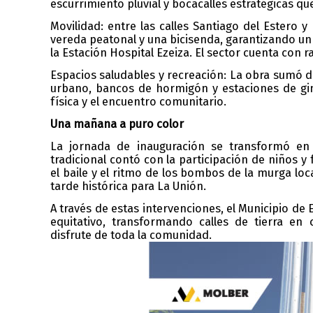
escurrimiento pluvial y bocacalles estratégicas que
Movilidad:
e
ntre las calles Santiago del Estero 
vereda peatonal y una bicisenda, garantizando un a
la Estación Hospital Ezeiza. El sector cuenta con
Espacios
s
aludables y
r
ecreación: La obra sumó d
urbano, bancos de hormigón y estaciones de gimn
física y el encuentro comunitario.
Una
mañana
a puro color
La jornada de inauguración se transformó en u
tradicional contó con la participación de niños y 
el baile y el ritmo de los bombos de la murga loc
tarde histórica para La Unión.
A través de estas intervenciones, el Municipio d
equitativo, transformando calles de tierra en
disfrute de toda la comunidad.