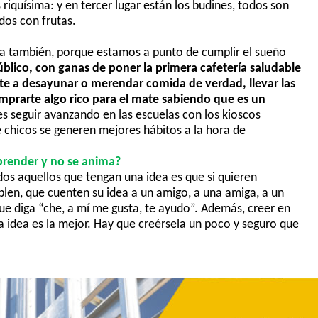
 riquísima: y en tercer lugar están los budines, todos son
ados con frutas.
 también, porque estamos a punto de cumplir el sueño
 público, con ganas de poner la primera cafetería saludable
rte a desayuna
r o merendar comida de verdad, llevar las
omprarte algo rico para el mate sabiendo que es un
es seguir avanzando en las escuelas con los kioscos
e chicos se generen mejores hábitos a la hora de
prender y no se anima?
dos aquellos que tengan una idea es q
ue si quieren
len, que cuenten su idea a un amigo, a una amiga, a un
que diga “che, a mí me gusta, te ayudo”. Además
,
creer en
a idea es la mejor. Hay que creérsela un poco y seguro que