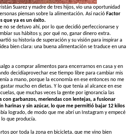
istán Suarez y madre de tres hijos, vio una oportunidad
personas piensan sobre la alimentación. Así nació
Factor
s que ya es un
éxito.
e no se detuvo ahí, por lo que decidió perfeccionarse y
biar sus hábitos y, por qué no, ganar dinero extra.
artió su historia de superación y su visión para inspirar a
a idea bien clara: una buena alimentación se traduce en una
a salgo a comprar alimentos para encerrarnos en casa y en
ando decid
í
aprovechar ese tiempo libre para cambiar mis
ten
í
a a mano, porque la economía en ese entonces no me
o gastar mucho en dietas.
Y lo que tenía
al alcance
en ese
uelas, que muchas veces la gente por ignorancia las
 con garbanzos, meriendas con lenteja
s, a fusionar
in harinas y sin azúcar, lo que me permitió bajar 12 kilos
ía logrado, de modo que me abrí un
I
nstagram y empecé
o lo que producía.
rtos por toda la zona en bicicleta, que me vino bien