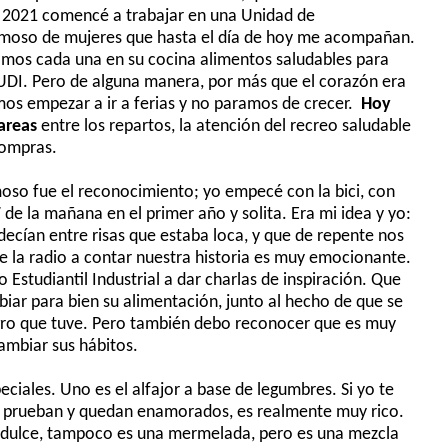
l 2021 comencé a trabajar e
n una Unidad de
moso de mujeres que hasta el día de hoy me acompañan.
ábamos cada una en su cocina alimentos saludables para
 UDI. Pero de alguna manera, por más que el corazón era
mos empezar a ir a ferias y no paramos de crecer.
Hoy
tareas
entre los repartos
, la atención del recreo saludable
compras.
oso fue el reconocimiento; yo empecé con la bici, con
de la mañana en el primer año y solita. Era mi idea y yo:
 decían entre risas que estaba loca, y que de repente nos
e la radio a contar nuestra historia es muy emocionante.
Estudiantil Industrial a dar charlas de inspiración. Que
iar para bien su alimentación, junto a
l hecho de que se
gro que tuve. Pero también debo reconocer que es muy
ambiar sus hábitos.
ciales. Uno es el alfajor a base de legumbres. Si yo te
lo prueban y quedan enamorados, es realmente muy rico.
 dulce, tampoco es una mermela
da, pero es una mezcla