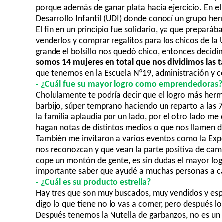
porque además de ganar plata hacía ejercicio. En e
Desarrollo
Infantil (
UDI) donde conocí un grupo her
El fin en un principio fue solidario, ya que prepar
venderlos y comprar regalitos
para los chicos de la
grande el bolsillo nos quedó chico, entonces decidi
somos 14 mujeres en total que nos dividimos las 
que tenemos en la Escuela N°
19, administración y 
- ¿
Cuál fue su mayor logro como emprendedoras?
Cholulamente te podría decir que el logro más herm
barbijo, súp
er temprano haciendo un reparto a las 7 
la familia aplaudía por un lado, por el otro lado me
hagan notas de distintos medios o que nos llamen
d
También me invitaron a varios eventos como la Expo 
nos reconozcan y que vean la parte positiva de camb
cope un montón de gente, es sin dudas el mayor lo
importante saber que ayudé a muchas personas a c
- ¿
Cuál es su producto
e
strella?
Hay tres que son muy buscados, muy
vendidos y espe
digo lo que tiene no lo vas a comer, pero después 
Después tenemos la
Nutella
de garbanzos, no es un