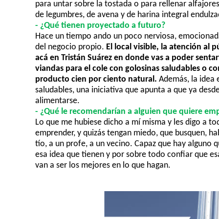
para untar sobre la tostada o para rellenar alfajores
de legumbres, de avena y de harina integral endulz
- ¿
Qué tienen proyectado a futuro?
Hace un tiempo ando
un poco nerviosa, emocionada
del negocio propio.
El local visible, la atención al
acá en Tristán Suárez en donde vas a poder senta
viandas para el cole con golosinas saludables o c
producto cien por ciento natural.
Además
,
la idea 
saludables, u
na iniciativa que apunta a que ya desd
alimentarse.
-
¿Qué le recomendarían a alguien que quiere em
Lo que me hubiese dicho a mí misma y les digo a to
emprender, y quizás tengan miedo, que busquen, hab
tío, a un profe, a un vecino. Capaz que hay alguno 
esa idea que tienen y por sob
re todo confiar que es
van a ser los mejores en lo que hagan.