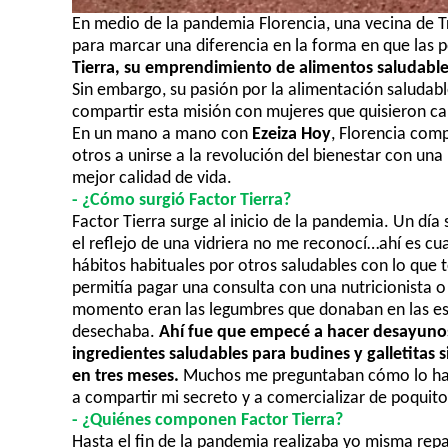
En medio de la pandemia Florencia, una vecina de Tr
para marcar una diferencia en la forma en que las 
Tierra, su emprendimiento de alimentos sal
udable
Sin embargo, su pasión por la alimentación saludabl
compartir esta misión con mujeres que quisieron cam
En un mano a mano
con
Ezeiza Hoy
, Florencia comp
otros a unirse a la revolución del bienestar con un
mejor calidad de vida.
- ¿
Cómo surgió Factor Tierra?
Factor
T
ierra surge al inicio de la pandemia. Un dí
el reflejo de una vidriera no me reconocí…
ahí
es cu
hábitos habituales por
otros
saludables con lo que 
permitía pagar una consulta con una nutricionista 
momento eran las legumbres que donaban en las esc
desechaba.
Ahí fue que empecé a hacer desayunos
ingredientes saludables para budines y galletitas s
en tres meses.
Muchos me preguntaban cómo lo hab
a compartir mi secreto y a com
ercializar de poquit
-
¿
Quiénes
componen Factor Tierra?
Hasta el fin de la pandemia realizaba yo misma repa